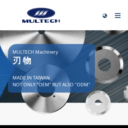
MULTECH Machinery
刃 物
MADE IN TAIWAN
NOT ONLY "OEM" BUT ALSO "ODM"