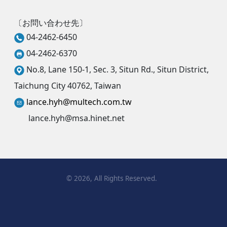
〔お問い合わせ先〕
04-2462-6450
04-2462-6370
No.8, Lane 150-1, Sec. 3, Situn Rd., Situn District,
Taichung City 40762, Taiwan
lance.hyh@multech.com.tw
lance.hyh@msa.hinet.net
©
2026
, All Rights Reserved.