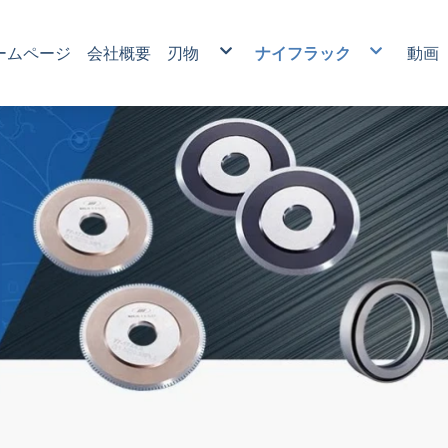
ームページ
会社概要
刃物
ナイフラック
動画
フィルムスリットナイフ
圧切式エアナイフホルダ
タングステン鋼スリッター
補助製品
紙産業用ナイフ
包装産業用ナイフ
プラスチック産業用ナイフ
食品産業用ナイフ