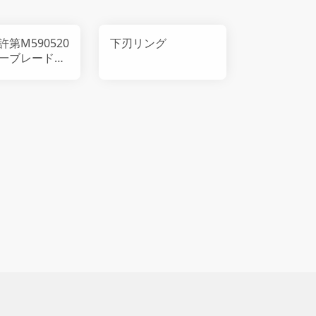
第M590520
下刃リング
一ブレード取
・取り外し装