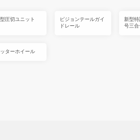
型圧切ユニット
ピジョンテールガイ
新型特許
ドレール
号三合
り付け
置T1
ッターホイール