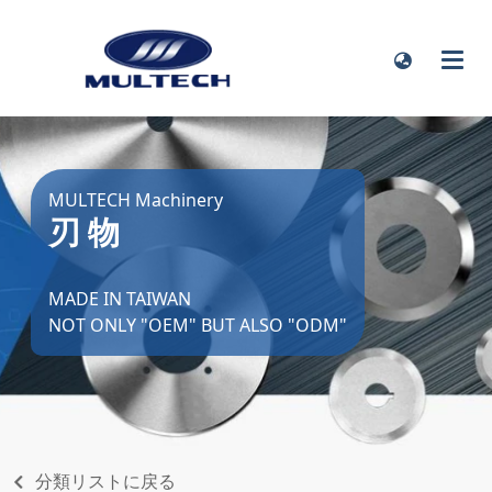
MULTECH Machinery
刃 物
MADE IN TAIWAN
NOT ONLY "OEM" BUT ALSO "ODM"
分類リストに戻る