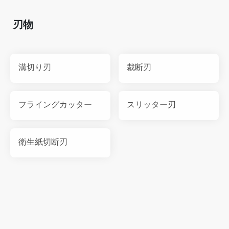
刃物
溝切り刃
裁断刃
フライングカッター
スリッター刃
衛生紙切断刃