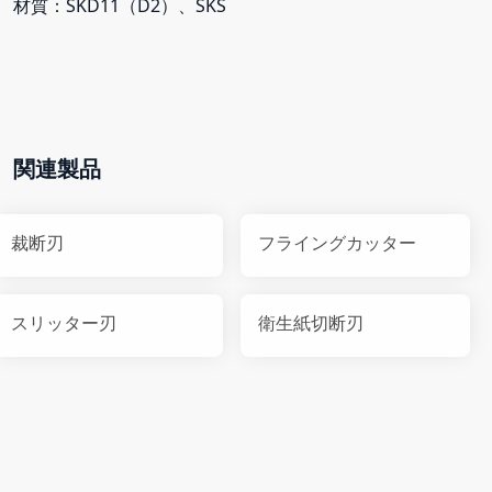
材質：SKD11（D2）、SKS
関連製品
裁断刃
フライングカッター
スリッター刃
衛生紙切断刃