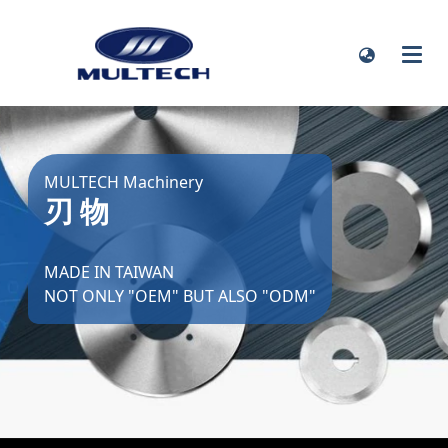
MULTECH Machinery
刃 物
MADE IN TAIWAN
NOT ONLY "OEM" BUT ALSO "ODM"