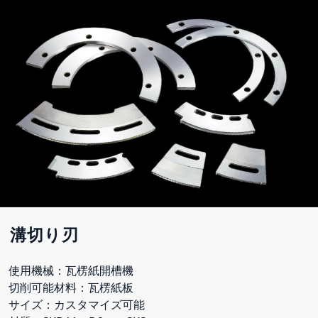
溝切り刃
使用機械：瓦楞紙開槽機
切削可能材料：瓦楞紙板
サイズ：カスタマイズ可能