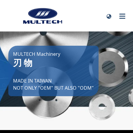
MULTECH Machinery
刃 物
MADE IN TAIWAN
NOT ONLY "OEM" BUT ALSO "ODM"