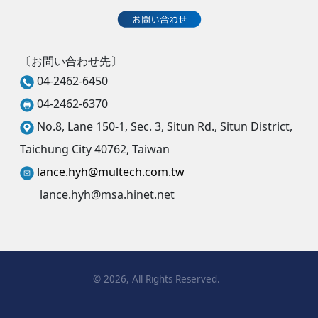
〔お問い合わせ先〕
04-2462-6450
04-2462-6370
No.8, Lane 150-1, Sec. 3, Situn Rd., Situn District,
Taichung City 40762, Taiwan
lance.hyh@multech.com.tw
lance.hyh@msa.hinet.net
©
2026
, All Rights Reserved.