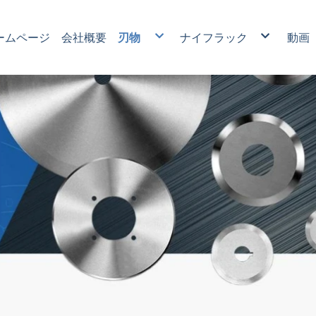
ームページ
会社概要
刃物
ナイフラック
動画
フィルムスリットナイフ
圧切式エアナイフホルダ
タングステン鋼スリッター
補助製品
紙産業用ナイフ
包装産業用ナイフ
プラスチック産業用ナイフ
食品産業用ナイフ