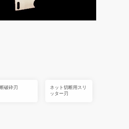
断破砕刃
ネット切断用スリ
ッター刃