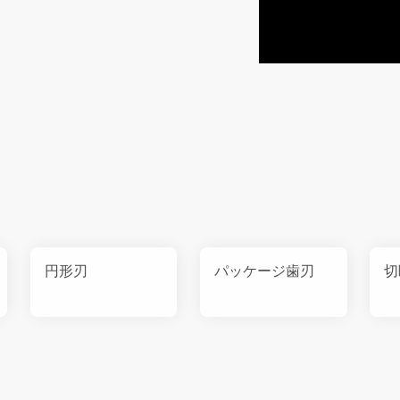
円形刃
パッケージ歯刃
切