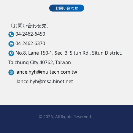
〔お問い合わせ先〕
04-2462-6450
04-2462-6370
No.8, Lane 150-1, Sec. 3, Situn Rd., Situn District,
Taichung City 40762, Taiwan
lance.hyh@multech.com.tw
lance.hyh@msa.hinet.net
©
2026
, All Rights Reserved.