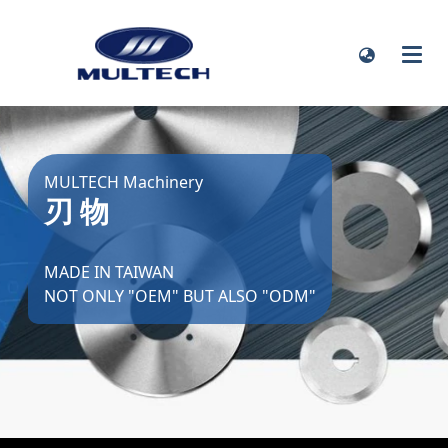
MULTECH Machinery
刃 物
MADE IN TAIWAN
NOT ONLY "OEM" BUT ALSO "ODM"